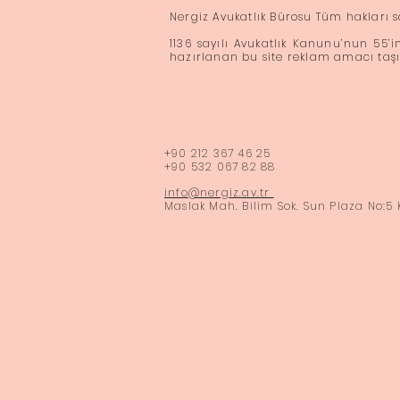
Nergiz Avukatlık Bürosu Tüm hakları s
1136 sayılı Avukatlık Kanunu’nun 55’
hazırlanan bu site reklam amacı ta
​+90 212 367 46 25
+90 532 067 82 88
info@nergiz.av.tr
Maslak Mah. Bilim Sok. Sun Plaza No:5 
İstanbul Avukat
Maslak Avukat
İngilizce bilen avukat
Ataköy Avukat
Bahçelievler Avukat
Bakırköy Avukat
Florya Avukat
İncirli Avukat
Yeşilköy Avukat