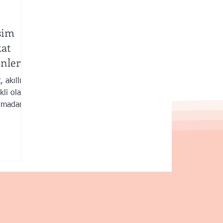
sim
kat
nler
 akıllı
kli olarak
olmadan
ına ve