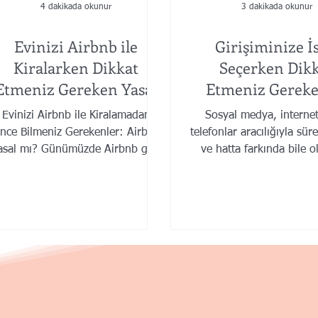
4 dakikada okunur
3 dakikada okunur
Evinizi Airbnb ile
Girişiminize İ
Kiralarken Dikkat
Seçerken Dik
Etmeniz Gereken Yasal
Etmeniz Gereke
Konular
Evinizi Airbnb ile Kiralamadan
Sosyal medya, internet,
nce Bilmeniz Gerekenler: Airbnb
telefonlar aracılığıyla süre
asal mı? Günümüzde Airbnb gibi
ve hatta farkında bile 
çevrimiçi platformların ortaya
pazarlama kampanyalar
çıkmasıyla...
reklama...