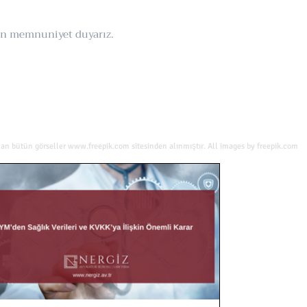
tan memnuniyet duyarız.
lan bütün görseller
www.freepik.com
sitesinden alınmıştır. All images by freepik.com