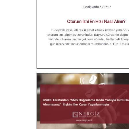
3 dakikada okunur
Oturum İzni En Hızlı Nasıl Alınır?
Türkiye’de yasal olarak ikamet etmek isteyen yabancı ki
oturum izni alınması zorunludur. Başvuru sürecinin doğru yönetilmesi
hâlinde, oturum izninin çok kısa sürede , hatta belirli ko
gün içerisinde sonuçlanması mümkündür. 1. Hızlı Oturum İzni İçin
Gereken Şartlar a. Eksiksiz ve usule uygun belge hazı
Başvurunun hızla sonuçlanabilmesi için tüm evrakların me
şekilde hazırlanması esastır. En küçük bir hata dahi 
gecikmesine ned