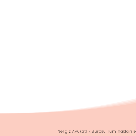
Nergiz Avukatlık Bürosu Tüm hakları s