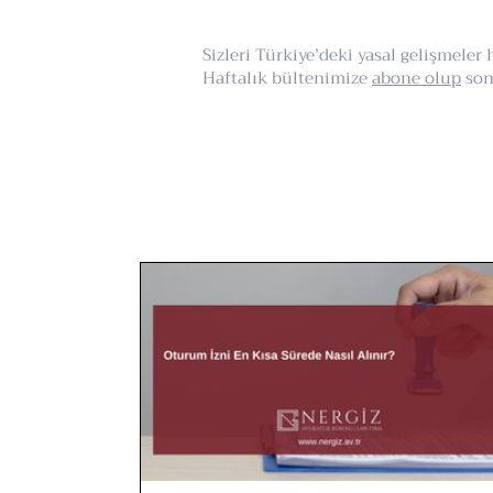
Sizleri Türkiye’deki yasal gelişmele
Haftalık bültenimize
abone olup
son 