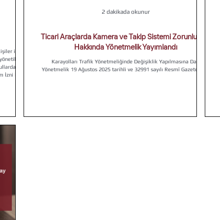
2 dakikada okunur
Ticari Araçlarda Kamera ve Takip Sistemi Zorunluluğu
Hakkında Yönetmelik Yayımlandı
şiler için
Karayolları Trafik Yönetmeliğinde Değişiklik Yapılmasına Dair
şullarda 2–3
Yönetmelik 19 Ağustos 2025 tarihli ve 32991 sayılı Resmî Gazete’de...
rlanması
vzuata uygun
sürecin