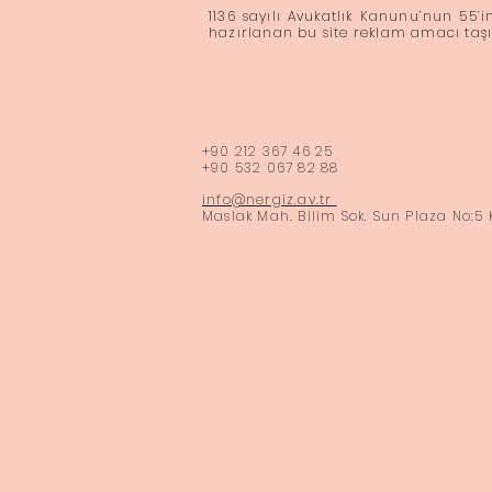
1136 sayılı Avukatlık Kanunu’nun 55’
hazırlanan bu site reklam amacı ta
​+90 212 367 46 25
+90 532 067 82 88
info@nergiz.av.tr
Maslak Mah. Bilim Sok. Sun Plaza No:5 
İstanbul Avukat
Maslak Avukat
İngilizce bilen avukat
Ataköy Avukat
Bahçelievler Avukat
Bakırköy Avukat
Florya Avukat
İncirli Avukat
Yeşilköy Avukat