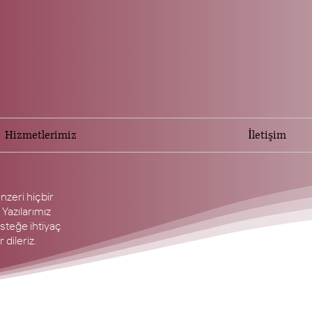
Hizmetlerimiz
İletişim
nzeri hiçbir
 Yazılarımız
esteğe ihtiyaç
 dileriz.