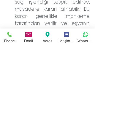
suç işlendiği tespit edilirse, 
müsadere kararı alınabilir. Bu 
karar genellikle mahkeme 
tarafından verilir ve eşyanın 
devlete aktarılmasını içerir.
Tasfiye:
 Müsadere kararından 
Phone
Email
Adres
İletişim Formu
WhatsApp
sonra, el konulan eşyanın nasıl 
tasfiye edileceği belirlenir. Eğer 
eşya kullanılamaz durumdaysa 
veya sakıncalı ise imha edilebilir. 
Diğer durumlarda ise açık 
artırma, satış veya geri 
gönderme gibi yöntemlerle 
tasfiye edilir.
İade Talebi:
 Eğer el konulan eşya 
ile ilgili herhangi bir suç 
işlenmediği veya suçla bir 
ilgisinin olmadığı tespit edilirse, 
eşyanın sahibi veya yetkililer 