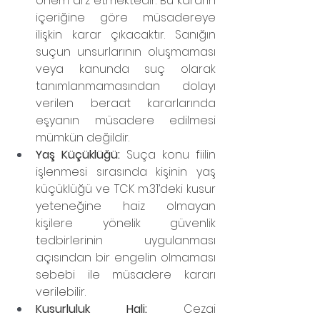
önem arz etmektedir. Bu kararın 
içeriğine göre müsadereye 
ilişkin karar çıkacaktır. Sanığın 
suçun unsurlarının oluşmaması 
veya kanunda suç olarak 
tanımlanmamasından dolayı 
verilen beraat kararlarında 
eşyanın müsadere edilmesi 
mümkün değildir.
Yaş Küçüklüğü: 
Suça konu fiilin 
işlenmesi sırasında kişinin yaş 
küçüklüğü ve TCK m.31’deki kusur 
yeteneğine haiz olmayan 
kişilere yönelik güvenlik 
tedbirlerinin uygulanması 
açısından bir engelin olmaması 
sebebi ile müsadere kararı 
verilebilir.
Kusurluluk Hali:
 Cezai 