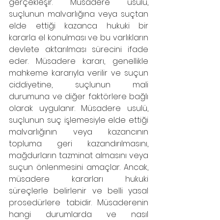
gerçekleşir. Müsadere usulü, 
suçlunun malvarlığına veya suçtan 
elde ettiği kazanca hukuki bir 
kararla el konulması ve bu varlıkların 
devlete aktarılması sürecini ifade 
eder. Müsadere kararı, genellikle 
mahkeme kararıyla verilir ve suçun 
ciddiyetine, suçlunun mali 
durumuna ve diğer faktörlere bağlı 
olarak uygulanır. Müsadere usulü, 
suçlunun suç işlemesiyle elde ettiği 
malvarlığının veya kazancının 
topluma geri kazandırılmasını, 
mağdurların tazminat almasını veya 
suçun önlenmesini amaçlar. Ancak, 
müsadere kararları hukuki 
süreçlerle belirlenir ve belli yasal 
prosedürlere tabidir. Müsaderenin 
hangi durumlarda ve nasıl 