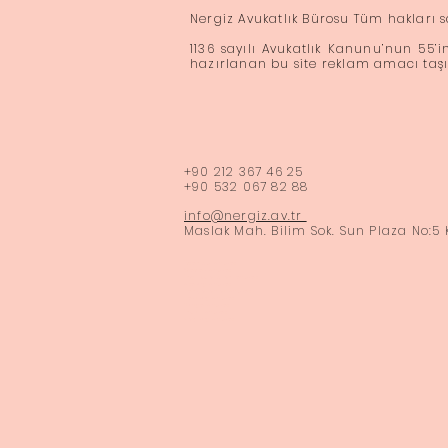
Nergiz Avukatlık Bürosu Tüm hakları s
1136 sayılı Avukatlık Kanunu’nun 55’
hazırlanan bu site reklam amacı ta
​+90 212 367 46 25
+90 532 067 82 88
info@nergiz.av.tr
Maslak Mah. Bilim Sok. Sun Plaza No:5 
İstanbul Avukat
Maslak Avukat
İngilizce bilen avukat
Ataköy Avukat
Bahçelievler Avukat
Bakırköy Avukat
Florya Avukat
İncirli Avukat
Yeşilköy Avukat