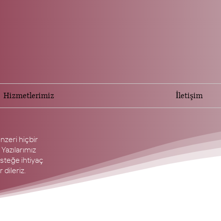
Hizmetlerimiz
İletişim
nzeri hiçbir
 Yazılarımız
esteğe ihtiyaç
 dileriz.