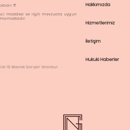
Hakkımızda
aklıdır ©
inci maddesi ve ilgili mevzuata uygun
şımamaktadır.
Hizmetlerimiz
İletişim
Hukuki Haberler
Kat 19 Maslak Sarıyer İstanbul