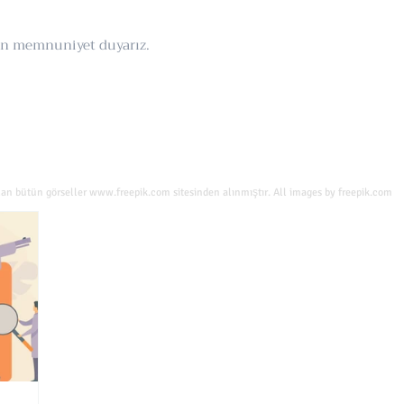
tan memnuniyet duyarız.
lan bütün görseller
www.freepik.com
sitesinden alınmıştır. All images by freepik.com