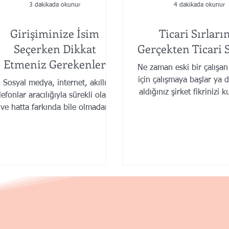
3 dakikada okunur
4 dakikada okunur
Girişiminize İsim
Ticari Sırları
Seçerken Dikkat
Gerçekten Ticari 
Etmeniz Gerekenler
Ne zaman eski bir çalışan
için çalışmaya başlar ya d
Sosyal medya, internet, akıllı
aldığınız şirket fikrinizi k
lefonlar aracılığıyla sürekli olarak
üstelik bununla para k
ve hatta farkında bile olmadan
pazarlama kampanyalarına ve
reklama...