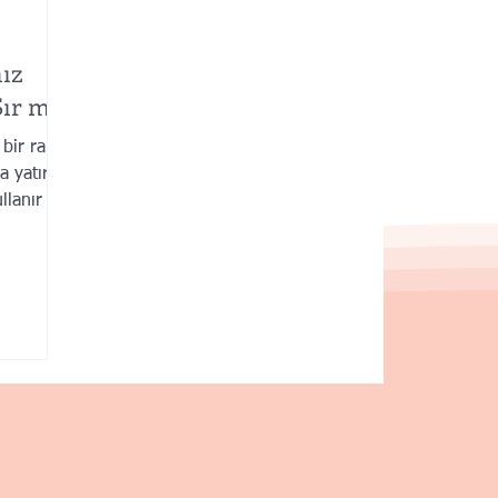
nız
Sır mı?
 bir rakip
a yatırım
ullanır ve
azanmay