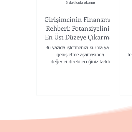
6 dakikada okunur
Girişimcinin Finansman
Rehberi: Potansiyelinizi
En Üst Düzeye Çıkarmak
Bu yazıda işletmenizi kurma ya da
genişletme aşamasında
te
değerlendirebileceğiniz farklı
finansman seçeneklerinden ve en
başından göz önünde b