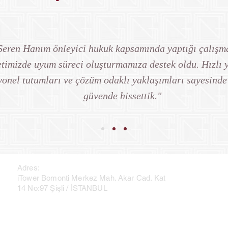
Seren Hanım önleyici hukuk kapsamında yaptığı çalışm
etimizde uyum süreci oluşturmamıza destek oldu. Hızlı y
yonel tutumları ve çözüm odaklı yaklaşımları sayesind
güvende hissettik."
Adres:
iTower Bomonti Merkez Mah. Akar Cad. Kat
14 No:97 Şişli / İSTANBUL