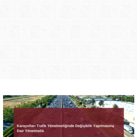
de hukuki hizmetler sunan İstanbul merkezli butik bir hukuk b
in ihtiyaçlarına uygun olarak pratik, hızlı ve sonuç odaklı 
unlarıyla başa çıkmaktadır. Güncel kalmayı hedefleyen ve 
ticaret hayatının ve akademik gelişmelerin nabzını tutan N
 ve pratik ihtiyaçlarının farkında olarak, efektif, hızlı ve ye
şmanlık hizmetleri sağlamaktadır. Türk ve Avrupa hukuk siste
 ve uzman teknik ekibiyle Nergiz Avukatlık Bürosu, hem yur
e en iyi hizmeti en kısa sürede sunmayı amaçlar.