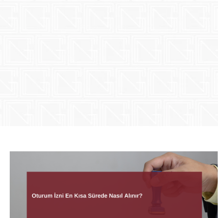
yüksek kalite
Müvekkillerin
karmaşık sor
uygulamanın, 
hukuki, teknik
kaliteli danı
danışmanları
müvekkillerin