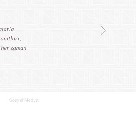
alarla
anıtları,
e her zaman
Sosyal Medya: