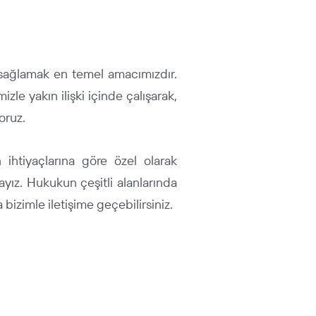
i sağlamak en temel amacımızdır.
izle yakın ilişki içinde çalışarak,
oruz.
n ihtiyaçlarına göre özel olarak
ayız. Hukukun çeşitli alanlarında
bizimle iletişime geçebilirsiniz.
ŞİRKETLER VE TİCARET HUKUKU