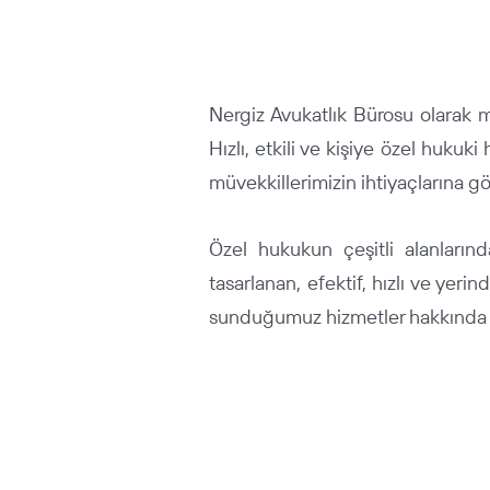
Çalışma Alan
Nergiz Avukatlık Bürosu olarak 
Hızlı, etkili ve kişiye özel hukuki
müvekkillerimizin ihtiyaçlarına gö
Özel hukukun çeşitli alanlarında
tasarlanan, efektif, hızlı ve yer
sunduğumuz hizmetler hakkında deta
KİŞİSEL VERİLERİN KORUNMASI
DENİZ HUKUKU