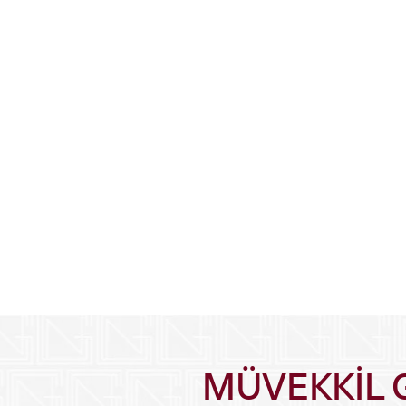
BİLİŞİM HUKUKU
TÜKETİCİ HUKUKU
ULUSLARARASI SÖZLEŞMELER
HUKUKİ DANIŞMAN
MÜVEKKİL 