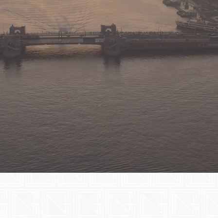
gun olarak kendini geliştiren İstanbul merkezli butik bir hukuk bürosudur. S
lık Bürosu global vizyon sahibi, sürekli değişen pazara uygun o