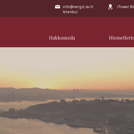
info@nergiz.av.tr
iTower Bomonti Me
İstanbul
Hakkımızda
Hizmetleri