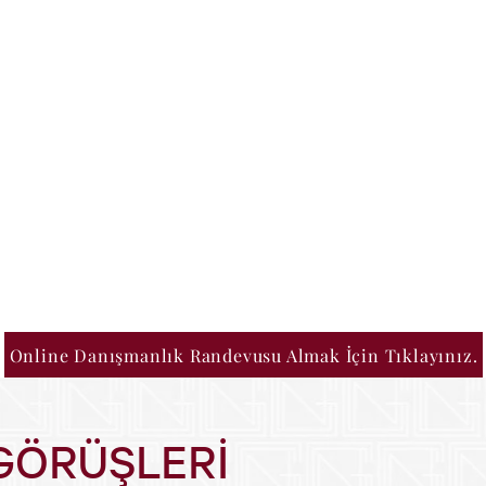
İŞ HUKUKU
LIK
TEMSİL HİZMETİ
Online Danışmanlık Randevusu Almak İçin Tıklayınız.
GÖRÜŞLERİ