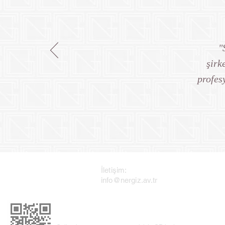
"
şirk
profes
İletişim:
info@nergiz.av.tr