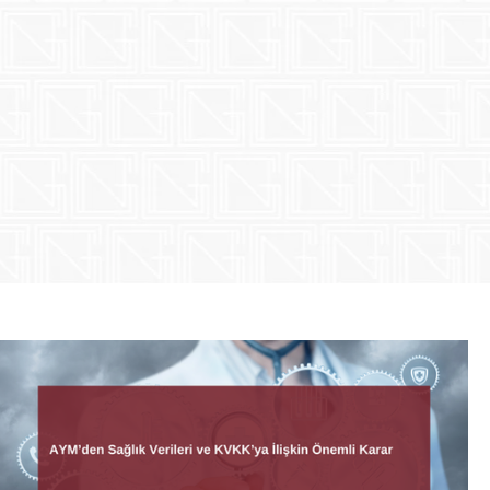
ürosudur.
çözümler üreterek hukuk dünyasının
yeniliklere açık bir yaklaşımla,
ergiz Avukatlık Bürosu, günümüzün
rinde dava takibi ve önleyici yüksek
mine hakim, deneyimli avukatları,
t içindeki hem de yurt dışındaki
Daha fazla bilgi