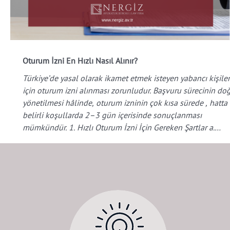
Oturum İzni En Hızlı Nasıl Alınır?
Türkiye’de yasal olarak ikamet etmek isteyen yabancı kişiler
için oturum izni alınması zorunludur. Başvuru sürecinin doğru
yönetilmesi hâlinde, oturum izninin çok kısa sürede , hatta
belirli koşullarda 2–3 gün içerisinde sonuçlanması
mümkündür. 1. Hızlı Oturum İzni İçin Gereken Şartlar a.
Eksiksiz ve usule uygun belge hazırlanması Başvurunun hı
sonuçlanabilmesi için tüm evrakların mevzuata uygun şeki
hazırlanması esastır. En küçük bir hata dahi sürecin
gecikmesine ned