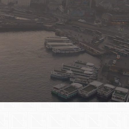
onuç odaklılık,
larak kendini sürekli geliştiren ve