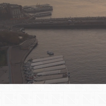
NERGİZ AVUKATLIK BÜROSU'NA HOŞ GELDİNİZ!
NERGİZ AVUKATLIK BÜROSU global vizyon sahibi, sürekli değişen pazara uy
hesap verirlik ve objektiflik temel hizmet ilkemizdir.
Nergiz Avukat