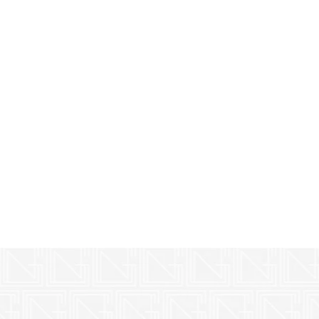
YABANCILAR VE VATANDAŞLIK HUKUKU
DAVA TAKİBİ