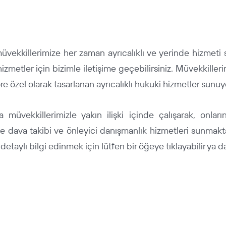
larımız
müvekkillerimize her zaman ayrıcalıklı ve yerinde hizmet
 hizmetler için bizimle iletişime geçebilirsiniz. Müvekkillerim
re özel olarak tasarlanan ayrıcalıklı hukuki hizmetler sunuy
 müvekkillerimizle yakın ilişki içinde çalışarak, onları
inde dava takibi ve önleyici danışmanlık hizmetleri sunmakt
ylı bilgi edinmek için lütfen bir öğeye tıklayabilir ya da 
TAŞIMACILIK VE LOJİSTİK HUKUKU