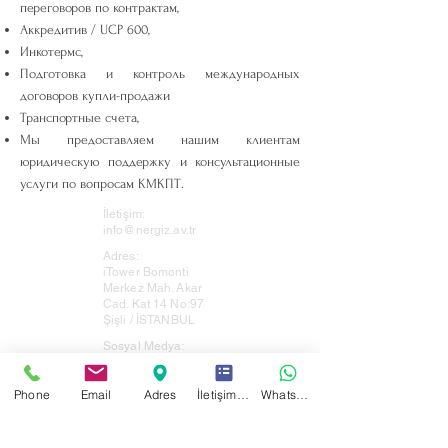
переговоров по контрактам,
Аккредитив / UCP 600,
Инкотермс,
Подготовка и контроль международных
договоров купли-продажи
Транспортные счета,
Мы предоставляем нашим клиентам
юридическую поддержку и консультационные
услуги по вопросам КМКПТ.
İletişim:
info@nergiz.av.tr
Adres:
iTower Bomonti
Merkez Mah. Akar
Cad. Kat 14 No:97
Şişli / İSTANBUL
Sosyal Medya:
Phone
Email
Adres
İletişim Formu
WhatsApp
Адвокатское бюро «Нергиз» Все права