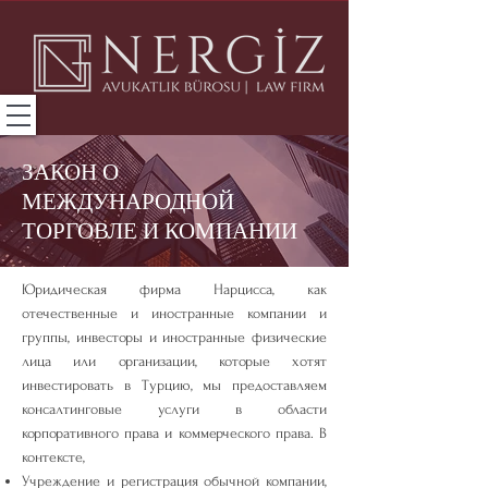
ЗАКОН О
МЕЖДУНАРОДНОЙ
ТОРГОВЛЕ И КОМПАНИИ
Юридическая фирма Нарцисса, как
отечественные и иностранные компании и
группы, инвесторы и иностранные физические
лица или организации, которые хотят
инвестировать в Турцию, мы предоставляем
консалтинговые услуги в области
корпоративного права и коммерческого права. В
контексте,
Учреждение и регистрация обычной компании,